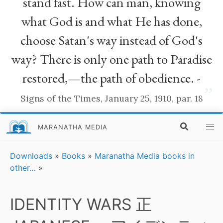
stand fast. How can man, knowing
what God is and what He has done,
choose Satan's way instead of God's
way? There is only one path to Paradise
restored,—the path of obedience. -
”
Signs of the Times, January 25, 1910, par. 18
MARANATHA MEDIA
Downloads
»
Books
»
Maranatha Media books in
other…
»
IDENTITY WARS 正