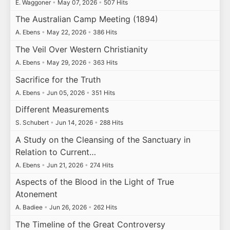
E. Waggoner
•
May 07, 2026
•
507 Hits
The Australian Camp Meeting (1894)
A. Ebens
•
May 22, 2026
•
386 Hits
The Veil Over Western Christianity
A. Ebens
•
May 29, 2026
•
363 Hits
Sacrifice for the Truth
A. Ebens
•
Jun 05, 2026
•
351 Hits
Different Measurements
S. Schubert
•
Jun 14, 2026
•
288 Hits
A Study on the Cleansing of the Sanctuary in
Relation to Current…
A. Ebens
•
Jun 21, 2026
•
274 Hits
Aspects of the Blood in the Light of True
Atonement
A. Badiee
•
Jun 26, 2026
•
262 Hits
The Timeline of the Great Controversy