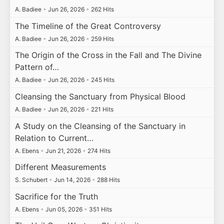
A. Badiee
•
Jun 26, 2026
•
262 Hits
The Timeline of the Great Controversy
A. Badiee
•
Jun 26, 2026
•
259 Hits
The Origin of the Cross in the Fall and The Divine
Pattern of…
A. Badiee
•
Jun 26, 2026
•
245 Hits
Cleansing the Sanctuary from Physical Blood
A. Badiee
•
Jun 26, 2026
•
221 Hits
A Study on the Cleansing of the Sanctuary in
Relation to Current…
A. Ebens
•
Jun 21, 2026
•
274 Hits
Different Measurements
S. Schubert
•
Jun 14, 2026
•
288 Hits
Sacrifice for the Truth
A. Ebens
•
Jun 05, 2026
•
351 Hits