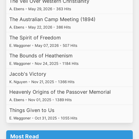
The Veil Over Western Christianity
A. Ebens
•
May 29, 2026
•
363 Hits
The Australian Camp Meeting (1894)
A. Ebens
•
May 22, 2026
•
386 Hits
The Spirit of Freedom
E. Waggoner
•
May 07, 2026
•
507 Hits
The Bounds of Heathenism
E. Waggoner
•
Nov 24, 2025
•
1184 Hits
Jacob's Victory
K. Nguyen
•
Nov 21, 2025
•
1366 Hits
Heavenly Origins of the Passover Memorial
A. Ebens
•
Nov 01, 2025
•
1389 Hits
Things Given to Us
E. Waggoner
•
Oct 31, 2025
•
1055 Hits
Most Read