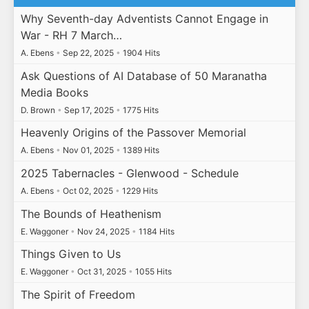
Why Seventh-day Adventists Cannot Engage in
War - RH 7 March…
A. Ebens
•
Sep 22, 2025
•
1904 Hits
Ask Questions of AI Database of 50 Maranatha
Media Books
D. Brown
•
Sep 17, 2025
•
1775 Hits
Heavenly Origins of the Passover Memorial
A. Ebens
•
Nov 01, 2025
•
1389 Hits
2025 Tabernacles - Glenwood - Schedule
A. Ebens
•
Oct 02, 2025
•
1229 Hits
The Bounds of Heathenism
E. Waggoner
•
Nov 24, 2025
•
1184 Hits
Things Given to Us
E. Waggoner
•
Oct 31, 2025
•
1055 Hits
The Spirit of Freedom